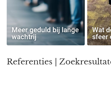
Meer geduld bij lange
Wat d
wachtrij
sfeer
Referenties | Zoekresulta