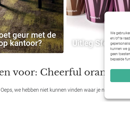
oet geur met de
We gebruiken
en/of te raa
 op kantoor?
Uitleg Sfeerprof
gepersonalis
kunnen we ge
geen toestem
bepaalde fun
ten voor: Cheerful orange
Oeps, we hebben niet kunnen vinden waar je naar zocht...