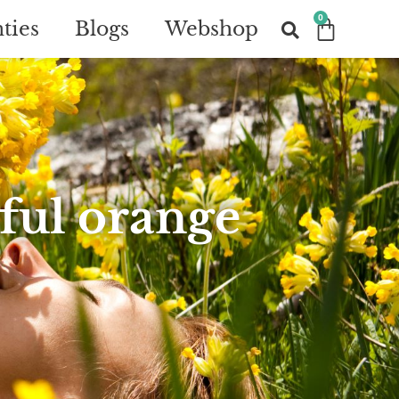
0
ties
Blogs
Webshop
ful orange