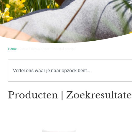
Home
/ Zoekresultaten voor “Cheerful orange”
Producten | Zoekresultat