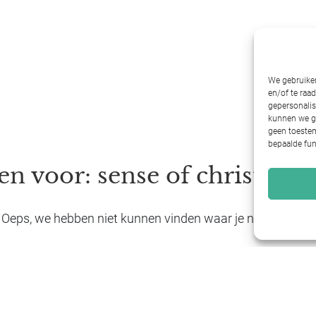
We gebruiken
en/of te raa
gepersonalis
kunnen we ge
geen toestem
bepaalde fun
en voor: sense of christmas
Oeps, we hebben niet kunnen vinden waar je naar zocht...