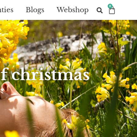
0
ties
Blogs
Webshop
of christmas