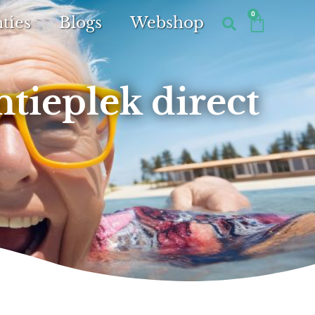
0
ties
Blogs
Webshop
ntieplek direct