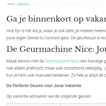
Home
/
Algemeen
/ Hoe zorg ik ervoor dat mijn vakantieplek direct als thuis voelt?
Ga je binnenkort op vakan
Hoe fijn is het als je, waar je ook bent, je meteen he
jouw eigen Sense to Connect geur. De geurkeuze is reu
De Geurmachine Nice: Jou
Maak kennis met de
Geurmachine Nice
, een handige 
niet alleen praktisch, maar ook ontzettend veelzijdig.
kun je hem ook manueel bedienen. Zo heb je altijd de co
De Perfecte Geuren voor Jouw Vakantie
Op vakantie adviseren we de volgende geuren: