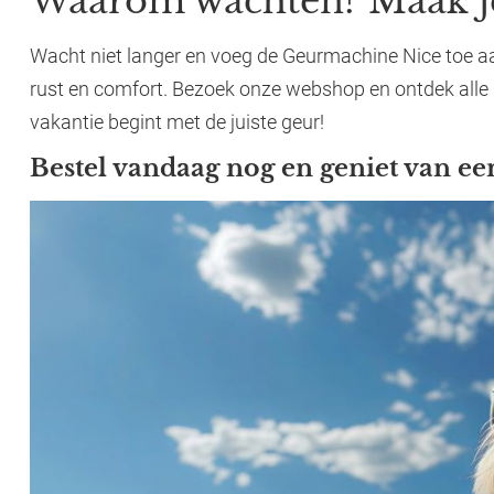
Waarom wachten? Maak je 
Wacht niet langer en voeg de Geurmachine Nice toe aan
rust en comfort. Bezoek onze webshop en ontdek alle
vakantie begint met de juiste geur!
Bestel vandaag nog en geniet van ee