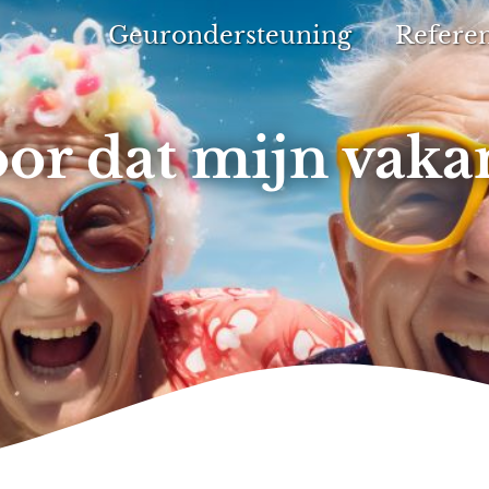
Geurondersteuning
Referen
oor dat mijn vaka