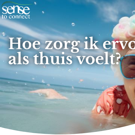
Hoe zorg ik erv
als thuis voelt?