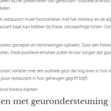
 spelen bij het presenteren van gerechten? Subtiele aroma
kelen.
t restaurant moet harmoniëren met het interieur en de alg
taurant baat kan hebben bij frisse, citrusachtige tonen. C
oties oproepen en herinneringen ophalen. Door een herk
ten. Deze positieve emoties zullen ervoor zorgen dat gast
urant verlaten met een subtiele geur die nog even in hun 
 jouw restaurant in hun geheugen gegrift blijft.
onze horeca klanten.
iden met geurondersteuning