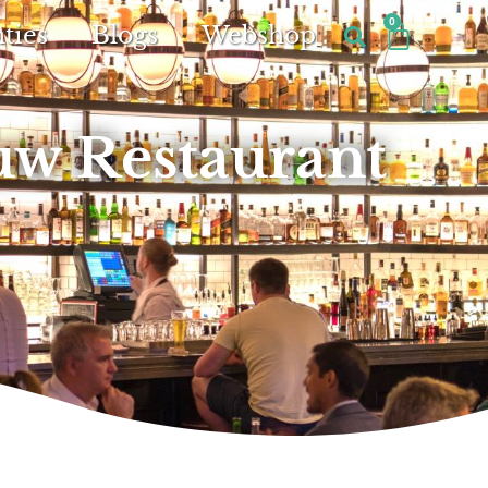
0
ties
Blogs
Webshop
uw Restaurant