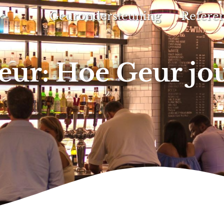
Geurondersteuning
Referen
eur: Hoe Geur jo