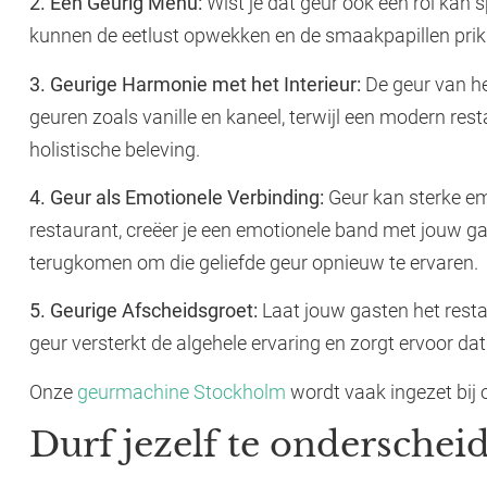
2. Een Geurig Menu:
Wist je dat geur ook een rol kan
kunnen de eetlust opwekken en de smaakpapillen prik
3. Geurige Harmonie met het Interieur:
De geur van he
geuren zoals vanille en kaneel, terwijl een modern res
holistische beleving.
4. Geur als Emotionele Verbinding:
Geur kan sterke em
restaurant, creëer je een emotionele band met jouw gas
terugkomen om die geliefde geur opnieuw te ervaren.
5. Geurige Afscheidsgroet:
Laat jouw gasten het resta
geur versterkt de algehele ervaring en zorgt ervoor dat
Onze
geurmachine Stockholm
wordt vaak ingezet bij 
Durf jezelf te ondersche