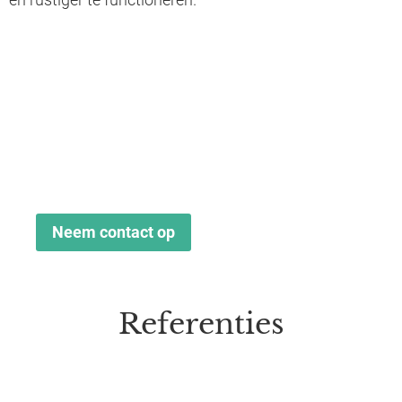
Geur is geen extra, het
is essentieel.
Laat geur werken voor je gasten, je personeel
én je merk. Neem contact met ons op voor
meer informatie over een pilot op jouw locatie.
Neem contact op
Referenties