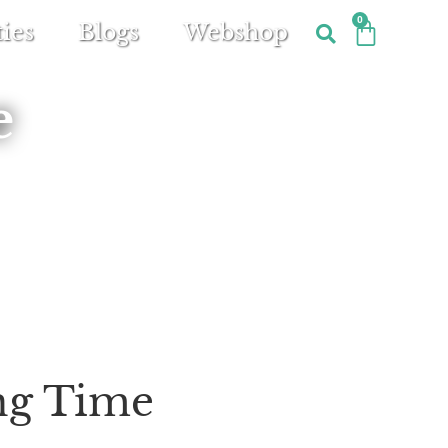
0
ies
Blogs
Webshop
e
ng Time