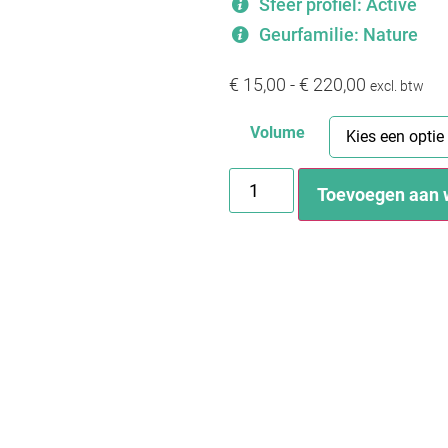
Sfeer profiel: Active
Geurfamilie: Nature
€
15,00
-
€
220,00
excl. btw
Volume
Toevoegen aan 