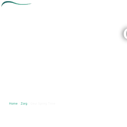
Home
/
Zorg
/ Geur Spring Time