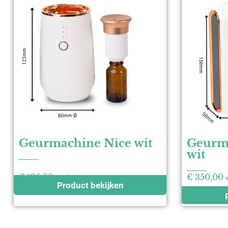
Geurmachine Nice wit
Geurm
wit
€
125,00
€
350,00
excl. btw
Product bekijken