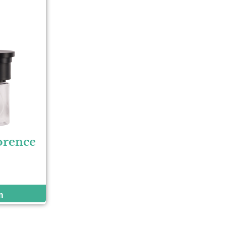
orence
n