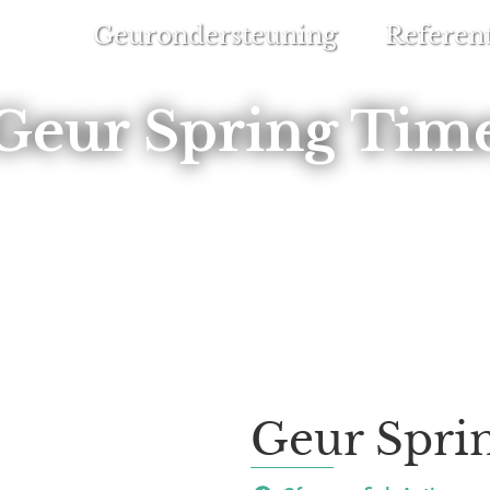
Geurondersteuning
Referent
Geur Spring Tim
Geur Spri