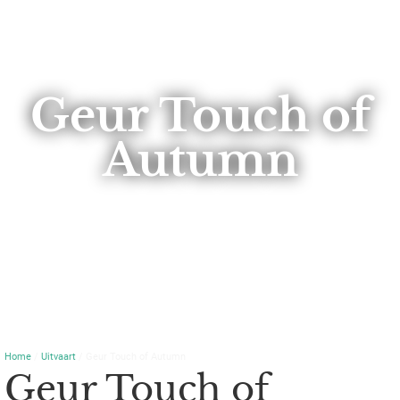
Geur Touch of
Autumn
Home
/
Uitvaart
/ Geur Touch of Autumn
Geur Touch of