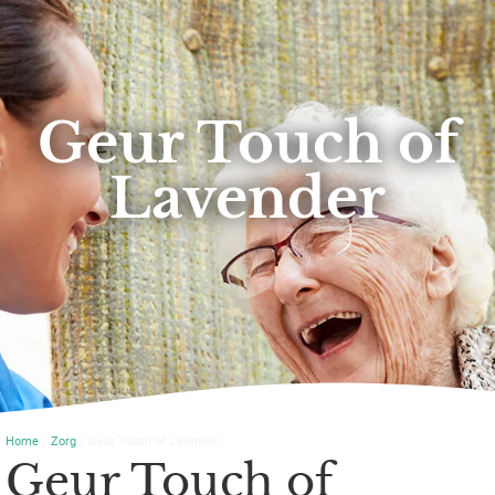
Geur Touch of
Lavender
Home
/
Zorg
/ Geur Touch of Lavender
Geur Touch of