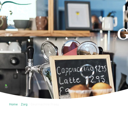
G
Home
/
Zorg
/ Geurmachine Praag