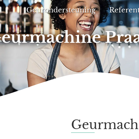
Geurondersteuning
Referent
eurmachine Pra
Geurmachi