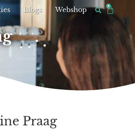
0
ies
Blogs
Webshop
ag
ne Praag