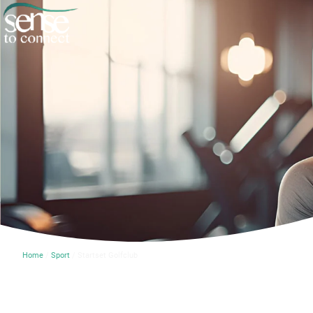
Home
/
Sport
/ Startset Golfclub