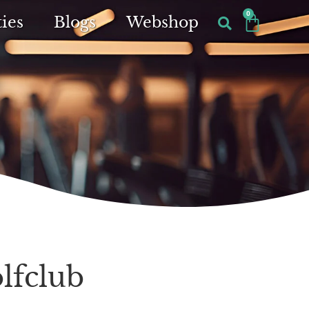
0
ies
Blogs
Webshop
olfclub