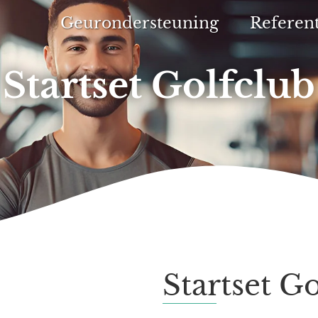
Geurondersteuning
Referent
Startset Golfclub
Startset G