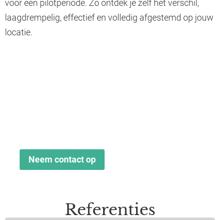
voor een pilotperiode. Zo ontdek je zelf het verschil,
laagdrempelig, effectief en volledig afgestemd op jouw
locatie.
Geur is geen extra, het
is essentieel.
Laat geur werken voor je gasten, je personeel
én je merk. Neem contact met ons op voor
meer informatie over een pilot op jouw locatie.
Neem contact op
Referenties