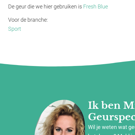
De geur die we hier gebruiken is
Fresh Blue
Voor de branche:
Sport
Ik ben M
Geurspeci
Wil je weten wat g