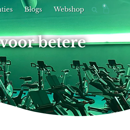
0
ties
Blogs
Webshop
 voor betere