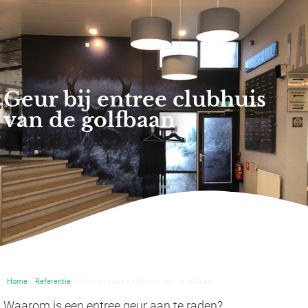
Geur bij entree clubhuis
van de golfbaan
Home
/
Referentie
/ Geur bij entree clubhuis van de golfbaan
Waarom is een entree geur aan te raden?