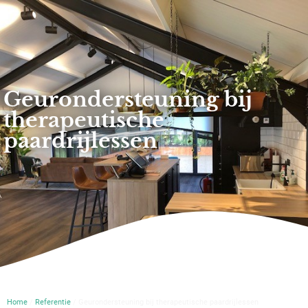
Geurondersteuning bij
therapeutische
paardrijlessen
Home
/
Referentie
/ Geurondersteuning bij therapeutische paardrijlessen