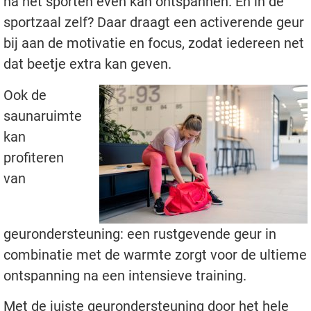
na het sporten even kan ontspannen. En in de
sportzaal zelf? Daar draagt een activerende geur
bij aan de motivatie en focus, zodat iedereen net
dat beetje extra kan geven.
Ook de
saunaruimte
kan
profiteren
van
geurondersteuning: een rustgevende geur in
combinatie met de warmte zorgt voor de ultieme
ontspanning na een intensieve training.
Met de juiste geurondersteuning door het hele