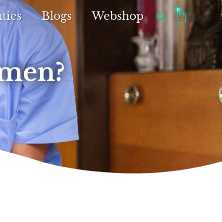
0
ties
Blogs
Webshop
emen?