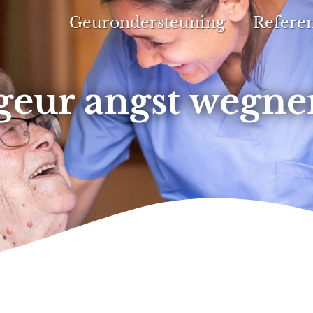
Geurondersteuning
Referen
geur angst wegn