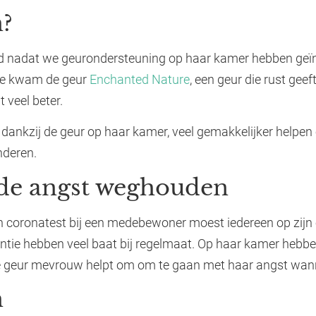
?
rd nadat we geurondersteuning op haar kamer hebben geïns
se kwam de geur
Enchanted Nature
, een geur die rust gee
 veel beter.
, dankzij de geur op haar kamer, veel gemakkelijker helpen 
nderen.
 de angst weghouden
 coronatest bij een medebewoner moest iedereen op zijn of
mentie hebben veel baat bij regelmaat. Op haar kamer he
de geur mevrouw helpt om om te gaan met haar angst wann
n