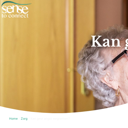
Kan 
Home
/
Zorg
/ Kan geur angst wegnemen?