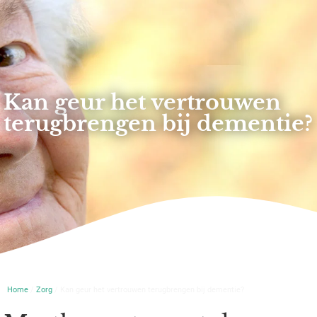
Kan geur het vertrouwen
terugbrengen bij dementie?
Home
/
Zorg
/ Kan geur het vertrouwen terugbrengen bij dementie?