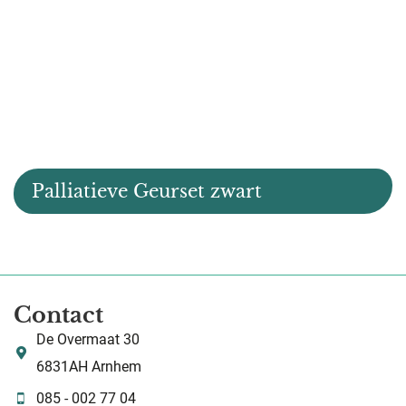
Palliatieve Geurset zwart
Contact
De Overmaat 30
6831AH Arnhem
085 - 002 77 04