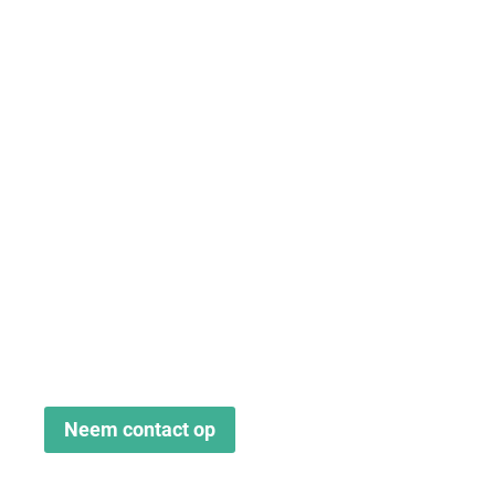
aan zorg die mensen echt
voelen, warm en dichtbij
Wil je weten wat geur
voor jouw
zorgorganisatie kan
betekenen?
Vraag vrijblijvend advies aan via onze
contactpagina. Wij denken graag met je mee.
Neem contact op