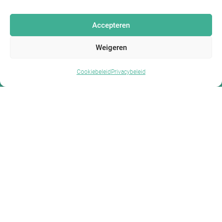
Accepteren
Weigeren
Cookiebeleid
Privacybeleid
Shopper
Shopper
WhatsApp
Menu