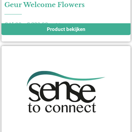
Geur Welcome Flowers
€
15,00
-
€
220,00
excl. btw
Product bekijken