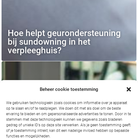
Hoe helpt geurondersteuning
bij sundowning in het
verpleeghuis?
Beheer cookie toestemming
We gebruiken technologieën zoals cookies om informatie over je apparaat
op te slaan en/of te raadplegen. We doen dit met als doel om de beste
ervaring te bieden en om gepersonaliseerde advertenties te tonen. Door in te
stemmen met deze technologieën kunnen we gegevens zoals bladeren
gedrag of unieke ID's op deze site verwerken. Als je geen toestemming geeft
of je toestemming intrekt, kan dit een nadelige invloed hebben op bepaalde
functies en mogelijkheden.