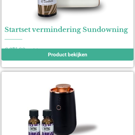
Startset vermindering Sundowning
€
375,00
excl. btw
Product bekijken