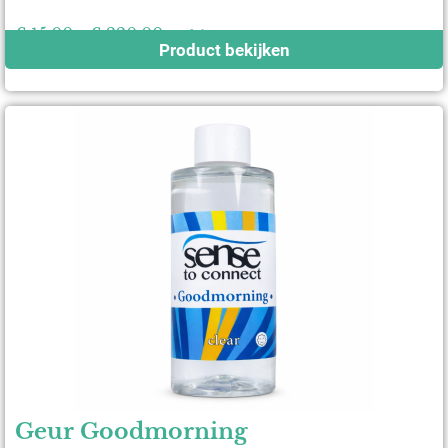
€
15,00
-
€
220,00
excl. btw
Product bekijken
Geur Goodmorning