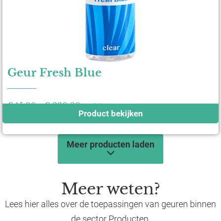
Geur Fresh Blue
€
15,00
-
€
220,00
excl. btw
Product bekijken
Meer producten laden
Meer weten?
Lees hier alles over de toepassingen van geuren binnen
de sector Producten.