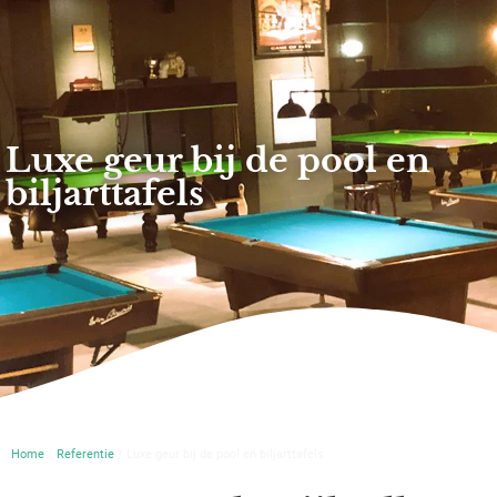
Luxe geur bij de pool en
biljarttafels
Home
/
Referentie
/ Luxe geur bij de pool en biljarttafels