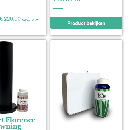
€
220,00
€
15,00
-
€
220,00
excl. btw
excl. btw
Product bekijken
t Florence
wning