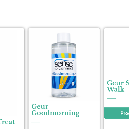
Geur 
Walk
Geur
Goodmorning
Pro
reat