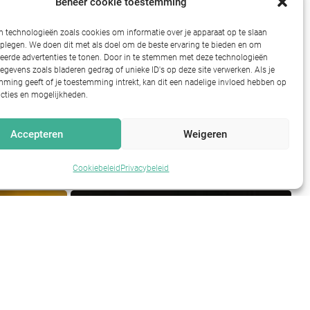
Beheer cookie toestemming
aan in
bij dementie
doorbreken?
 technologieën zoals cookies om informatie over je apparaat op te slaan
dplegen. We doen dit met als doel om de beste ervaring te bieden en om
eerde advertenties te tonen. Door in te stemmen met deze technologieën
gevens zoals bladeren gedrag of unieke ID's op deze site verwerken. Als je
ming geeft of je toestemming intrekt, kan dit een nadelige invloed hebben op
cties en mogelijkheden.
Accepteren
Weigeren
Cookiebeleid
Privacybeleid
Lees ze hieronder.