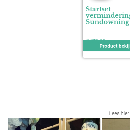
Startset
verminderin
Sundowning
€
375,00
excl. btw
Product beki
Lees hier