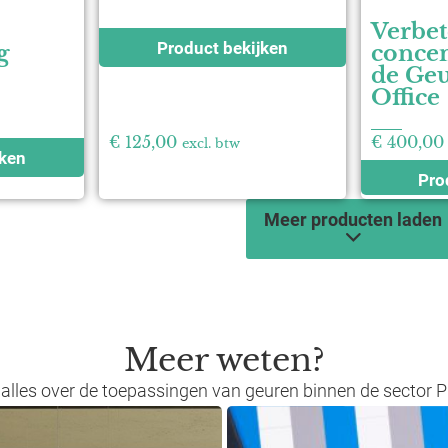
Verbet
Product bekijken
g
concen
de Geu
Office
€
125,00
€
400,00
excl. btw
jken
Pro
Meer producten laden
Meer weten?
 alles over de toepassingen van geuren binnen de sector 