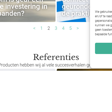
 investering in
geuronderzoek 
panden?
de praktijk?
We gebruiken
en/of te raa
gepersonalis
kunnen we ge
<
1
2
3
4
5
>
geen toestem
bepaalde fun
Referenties
Producten hebben wij al vele succesverhalen gerealiseerd. 