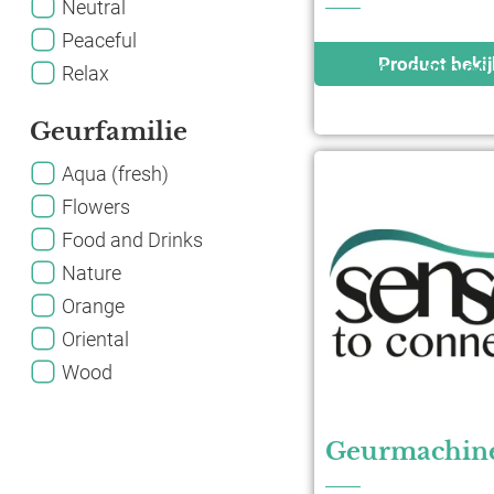
Neutral
Peaceful
Product beki
€
15,00
-
€
220,00
Relax
Geurfamilie
Aqua (fresh)
Flowers
Food and Drinks
Nature
Orange
Oriental
Wood
Geurmachine