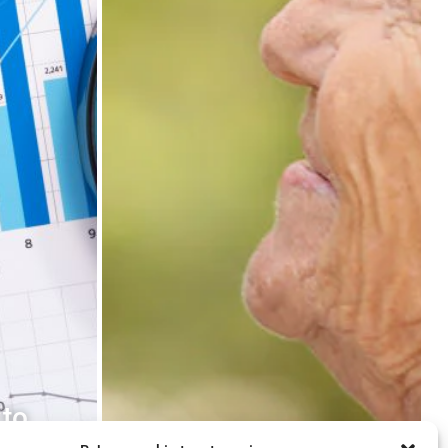
 to
Kan geur isolement