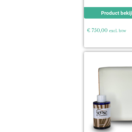
Product beki
€
750,00
excl. btw