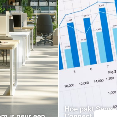
Hoe pakt Sense
m is geur een
Connect