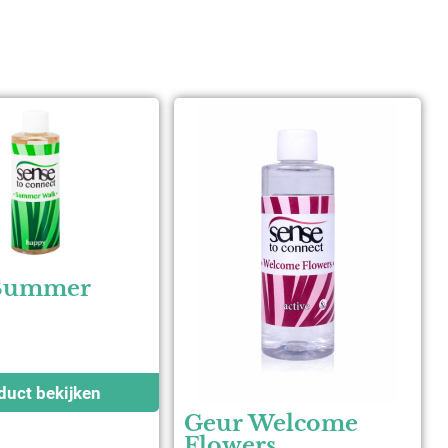
Summer
duct bekijken
Geur Welcome
Flowers