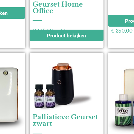
Geurset Home
Office
jken
Pro
€
125,00
€
350,00
excl. btw
Product bekijken
Palliatieve Geurset
zwart